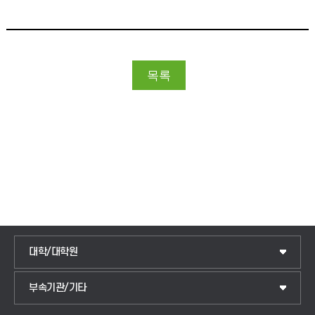
대학/대학원
IoT전자공학과
부속기관/기타
국제교류센터
전기공학과