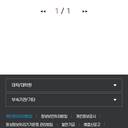
1
1
2021.07.02
이용호
대학/대학원
IoT전자공학과
부속기관/기타
국제교류센터
전기공학과
교양교육센터
정보통신공학과
개인정보처리방침
정보보안처리방침
개인정보공시
영상정보처리기기운영.관리방침
발전기금
예결산공고